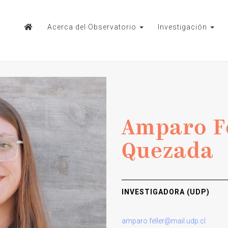
Acerca del Observatorio
Investigación
Amparo F
Quezada
INVESTIGADORA (UDP)
amparo.feller@mail.udp.cl