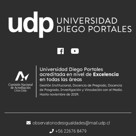
observatoriodesigualdades@mail.udp.cl
+56 22676 8479