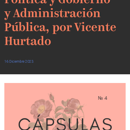
Política y Gobierno
y Administración
Pública, por Vicente
Hurtado
16 Diciembre 2023