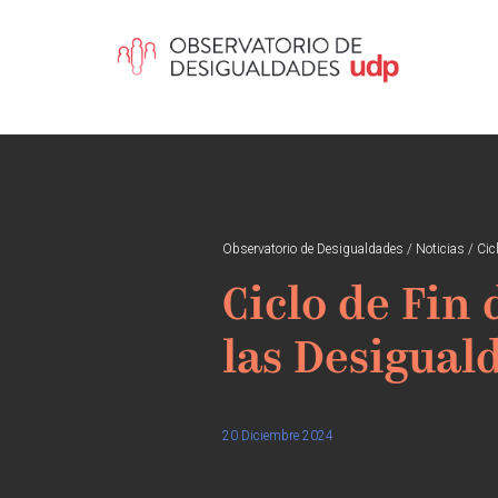
Observatorio de Desigualdades
/
Noticias
/
Cic
Ciclo de Fin
las Desigual
20 Diciembre 2024