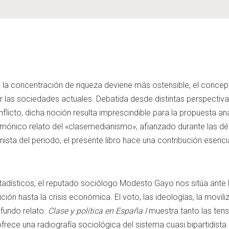
 la concentración de riqueza deviene más ostensible, el conce
las sociedades actuales. Debatida desde distintas perspectivas
licto, dicha noción resulta imprescindible para la propuesta ana
ónico relato del «clasemedianismo», afianzado durante las déc
sta del periodo, el presente libro hace una contribución esencial
tadísticos, el reputado sociólogo Modesto Gayo nos sitúa ante la 
ición hasta la crisis económica. El voto, las ideologías, la movili
ofundo relato.
Clase y política en España I
muestra tanto las ten
ofrece una radiografía sociológica del sistema cuasi bipartidis