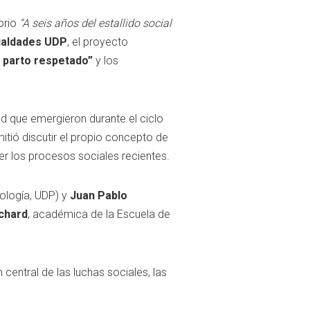
orio
“A seis años del estallido social
ualdades UDP
, el proyecto
 parto respetado”
y los
ad que emergieron durante el ciclo
itió discutir el propio concepto de
r los procesos sociales recientes.
ología, UDP) y
Juan Pablo
chard
, académica de la Escuela de
entral de las luchas sociales, las