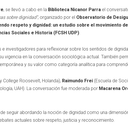
re
, se llevó a cabo en la
Biblioteca Nicanor Parra
el conversat
cas sobre dignidad”
, organizado por el
Observatorio de Desig
do respeto y dignidad: un estudio sobre el movimiento de
ncias Sociales e Historia (FCSH UDP)
.
s e investigadores para reflexionar sobre los sentidos de dignid
su vigencia en la conversación sociológica actual. También perm
ntemporánea y su valor como categoría analítica para comprende
ty College Roosevelt, Holanda),
Raimundo Frei
(Escuela de Soci
logía, UAH). La conversación fue moderada por
Macarena Or
 de seguir abordando la noción de dignidad como una dimensión c
ebates actuales sobre respeto, justicia y reconocimiento.