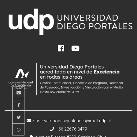
observatoriodesigualdades@mail.udp.cl
+56 22676 8479