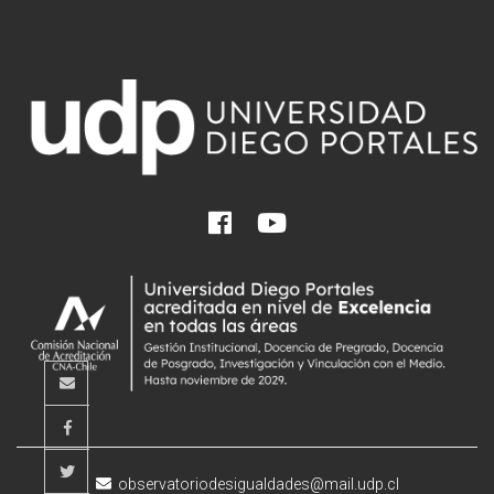
observatoriodesigualdades@mail.udp.cl