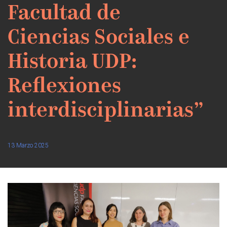
Facultad de
Ciencias Sociales e
Historia UDP:
Reflexiones
interdisciplinarias”
13 Marzo 2025