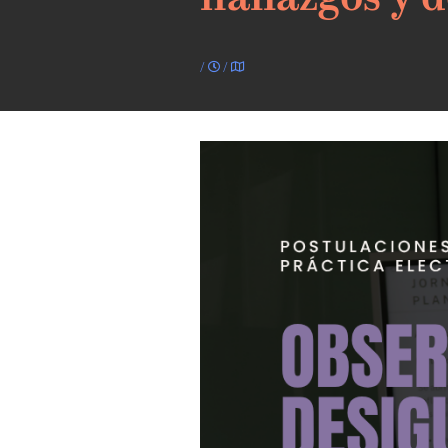
hallazgos y 
/
/