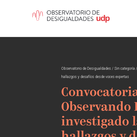
Observatorio de Desigualdades
/
Sin categoría
hallazgos y desafíos desde voces expertas
Convocatoria
Observando 
investigado 