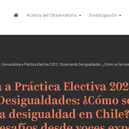
Acerca del Observatorio
Investigación
/
Convocatoria a Práctica Electiva 2025: Observando Desigualdades: ¿Cómo se ha inve
 a Práctica Electiva 202
Desigualdades: ¿Cómo s
la desigualdad en Chile