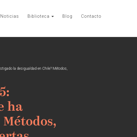
Noticias
Biblioteca
Blog
Contacto
stigado la desigualdad en Chile? Métodos,
5:
e ha
? Métodos,