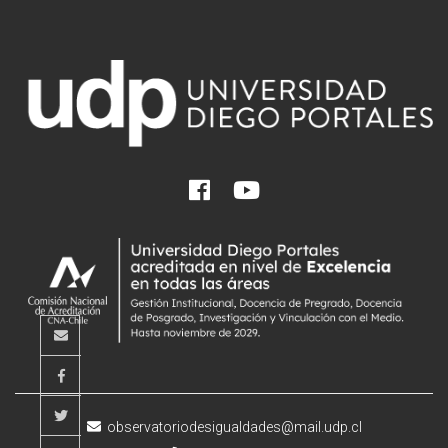
observatoriodesigualdades@mail.udp.cl