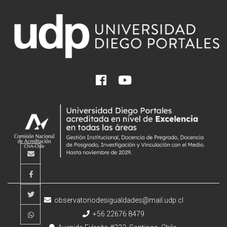
observatoriodesigualdades@mail.udp.cl
+56 22676 8479