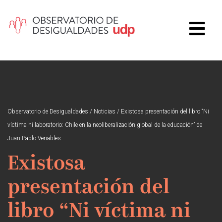
Observatorio de Desigualdades
/
Noticias
/
Existosa presentación del libro “Ni
víctima ni laboratorio: Chile en la neoliberalización global de la educación” de
Juan Pablo Venables
Existosa
presentación del
libro “Ni víctima ni