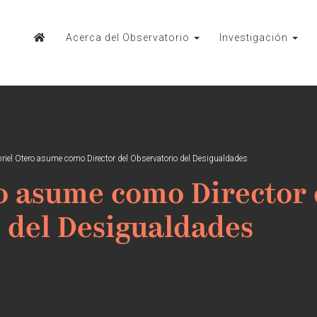
Acerca del Observatorio
Investigación
riel Otero asume como Director del Observatorio del Desigualdades
o asume como Director 
 del Desigualdades