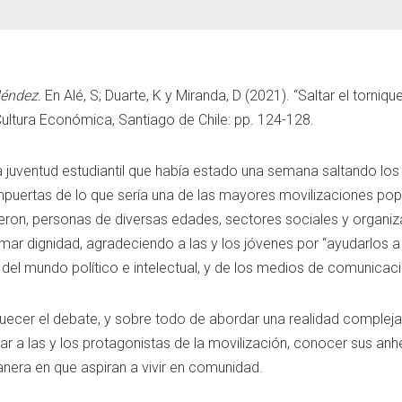
Méndez.
En Alé, S; Duarte, K y Miranda, D (2021). “Saltar el torniq
ultura Económica, Santiago de Chile: pp. 124-128.
 la juventud estudiantil que había estado una semana saltando los
mpuertas de lo que sería una de las mayores movilizaciones popul
on, personas de diversas edades, sectores sociales y organizaci
ar dignidad, agradeciendo a las y los jóvenes por “ayudarlos a d
 del mundo político e intelectual, y de los medios de comunicaci
uecer el debate, y sobre todo de abordar una realidad compleja 
izar a las y los protagonistas de la movilización, conocer sus anh
anera en que aspiran a vivir en comunidad.