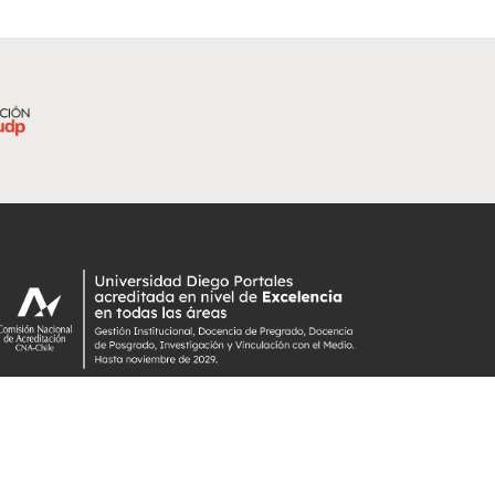
Avenida Ejército #333, Santiago, Chile.