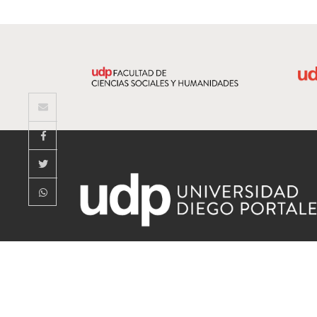
observatoriodesigualdades@mail.udp.cl