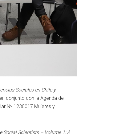
iencias
Sociales
en
Chile
y
en
conjunto
con
la
Agenda
de
lar
Nº
1230017
Mujeres
y
le
Social
Scientists –
Volume
1:
A