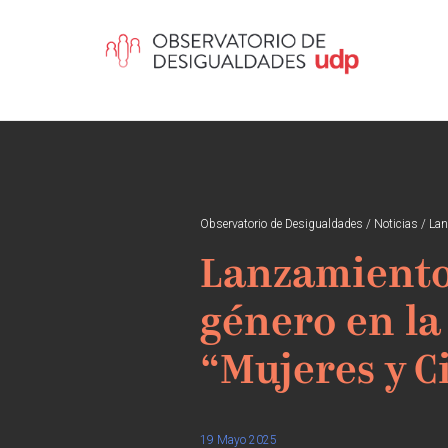
Observatorio de Desigualdades
/
Noticias
/
Lan
Lanzamiento 
género en la
“Mujeres y C
19 Mayo 2025