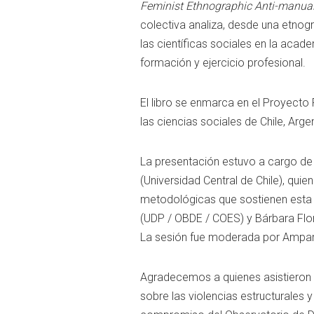
Feminist
Ethnographic
Anti-
manua
colectiva
analiza,
desde
una
etnogr
las
científicas
sociales
en
la
acade
formación
y
ejercicio
profesional.
El
libro
se
enmarca
en
el
Proyecto
las
ciencias
sociales
de
Chile,
Argen
La
presentación
estuvo
a
cargo
d
(
Universidad
Central
de
Chile),
quie
metodológicas
que
sostienen
est
(
UDP /
OBDE /
COES)
y
Bárbara
Flo
La
sesión
fue
moderada
por
Ampa
Agradecemos
a
quienes
asistieron
sobre
las
violencias
estructurales