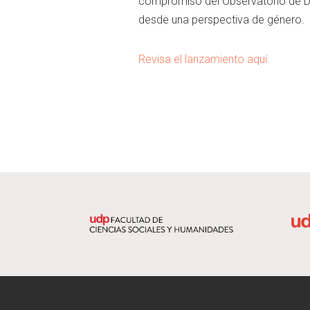
compromiso
del
Observatorio
de
D
desde
una
perspectiva
de género.
Revisa el lanzamiento aquí.