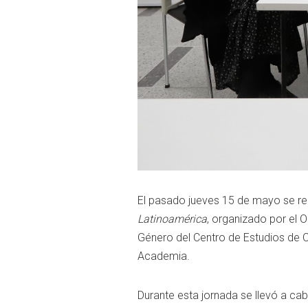
El
pasado
jueves
15
de
mayo
se
re
Latinoamérica
,
organizado
por
el
O
Género
del
Centro
de
Estudios
de
C
Academia.
Durante
esta
jornada
se
llevó
a
ca