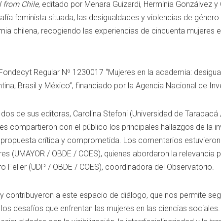
l
from
Chile
,
editado
por
Menara
Guizardi,
Herminia
Gonzálvez
y
afía
feminista
situada,
las
desigualdades
y
violencias
de
género
mia
chilena,
recogiendo
las
experiencias
de
cincuenta
mujeres
Fondecyt
Regular
Nº
1230017 “
Mujeres
en
la
academia:
desigu
tina,
Brasil
y
México”,
financiado
por
la
Agencia
Nacional
de
Inv
e
dos
de
sus
editoras,
Carolina
Stefoni (
Universidad
de
Tarapacá 
nes
compartieron
con
el
público
los
principales
hallazgos
de
la
i
a
propuesta
crítica
y
comprometida.
Los
comentarios
estuviero
res (
UMAYOR /
OBDE /
COES),
quienes
abordaron
la
relevancia
p
ro
Feller (
UDP /
OBDE /
COES),
coordinadora
del
Observatorio.
y
contribuyeron
a
este
espacio
de
diálogo,
que
nos
permite
seg
y
los
desafíos
que
enfrentan
las
mujeres
en
las
ciencias
sociales