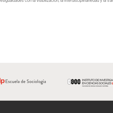
esigualdades
con
la
visibilización,
la
interdisciplinariedad
y
la
tr