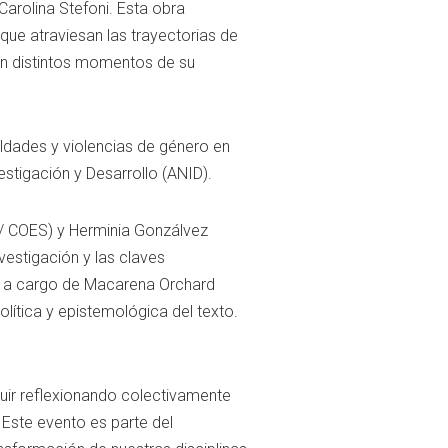
Carolina
Stefoni.
Esta
obra
que
atraviesan
las
trayectorias
de
en
distintos
momentos
de
su
aldades
y
violencias
de
género
en
estigación
y
Desarrollo (
ANID).
/
COES)
y
Herminia
Gonzálvez
nvestigación
y
las
claves
n
a
cargo
de
Macarena
Orchard
olítica
y
epistemológica
del
texto.
uir
reflexionando
colectivamente
.
Este
evento
es
parte
del