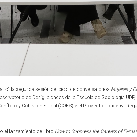
alizó
la
segunda
sesión
del
ciclo
de
conversatorios
Mujeres
y
C
bservatorio
de
Desigualdades
de
la
Escuela
de
Sociología
UDP,
onflicto
y
Cohesión
Social (
COES)
y
el
Proyecto
Fondecyt
Regu
bo
el
lanzamiento
del
libro
How
to
Suppress
the
Careers
of
Fema