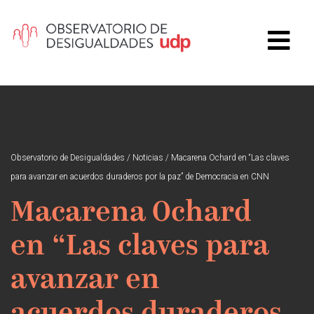
Observatorio de Desigualdades
/
Noticias
/
Macarena Ochard en “Las claves
para avanzar en acuerdos duraderos por la paz” de Democracia en CNN
Macarena Ochard
en “Las claves para
avanzar en