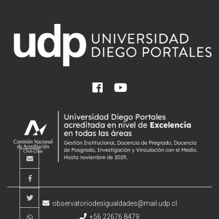
observatoriodesigualdades@mail.udp.cl
+56 22676 8479