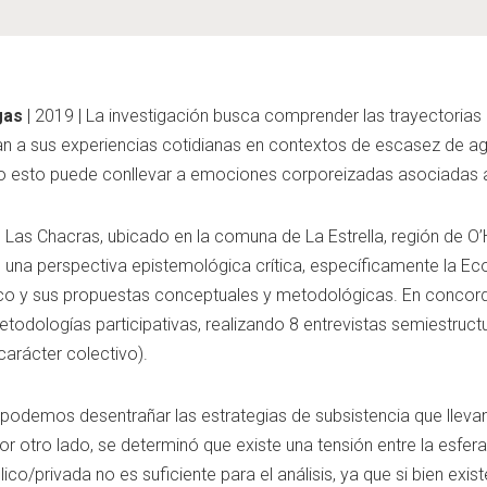
gas
| 2019 | La investigación busca comprender las trayectorias d
an a sus experiencias cotidianas en contextos de escasez de a
mo esto puede conllevar a emociones corporeizadas asociadas a
de Las Chacras, ubicado en la comuna de La Estrella, región de O
una perspectiva epistemológica crítica, específicamente la Ecol
tico y sus propuestas conceptuales y metodológicas. En concor
etodologías participativas, realizando 8 entrevistas semiestruc
arácter colectivo).
s podemos desentrañar las estrategias de subsistencia que lleva
or otro lado, se determinó que existe una tensión entre la esfera
co/privada no es suficiente para el análisis, ya que si bien exis