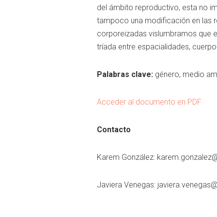
del ámbito reproductivo, esta no imp
tampoco una modificación en las re
corporeizadas vislumbramos que es
tríada entre espacialidades, cuerp
Palabras clave:
género, medio amb
Acceder al documento en PDF
Contacto
Karem González:
karem.gonzalez@
Javiera Venegas:
javiera.venegas@