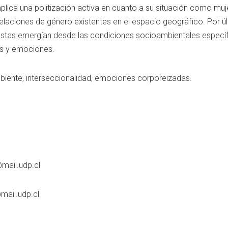
lica una politización activa en cuanto a su situación como mujere
laciones de género existentes en el espacio geográfico. Por úl
tas emergían desde las condiciones socioambientales específic
os y emociones.
iente, interseccionalidad, emociones corporeizadas.
mail.udp.cl
mail.udp.cl