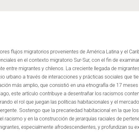
res flujos migratorios provenientes de América Latina y el Caribe
enciales en el contexto migratorio Sur-Sur, con el fin de examina
te entre migrantes y chilenos. La creciente llegada de migrante
cio urbano a través de interacciones y prácticas sociales que tie
ación más amplio, que consistió en una etnografía de 17 meses 
tiago, este artículo contribuye a desentrañar los racismos con
ando el rol que juegan las políticas habitacionales y el mercado
 emergente. Sostengo que la precariedad habitacional en la que l
del racismo y en la construcción de jerarquías raciales de pert
migrantes, especialmente afrodescendientes, y profundizan su ex