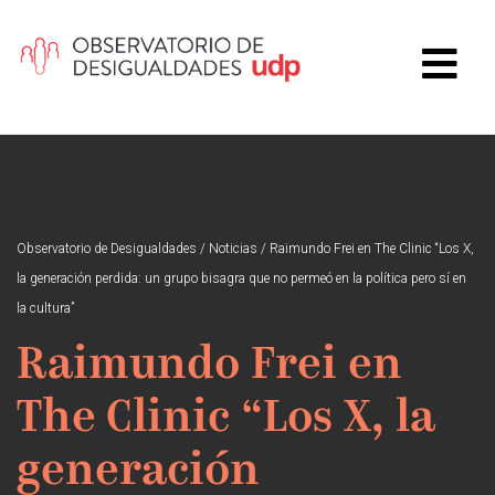
Observatorio de Desigualdades
/
Noticias
/
Raimundo Frei en The Clinic “Los X,
la generación perdida: un grupo bisagra que no permeó en la política pero sí en
la cultura”
Raimundo Frei en
The Clinic “Los X, la
generación