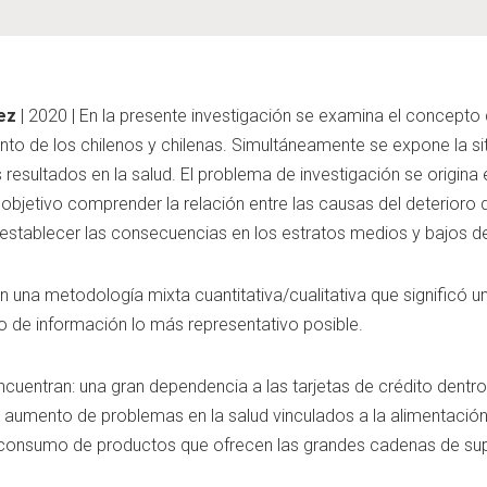
ez
| 2020 | En la presente investigación se examina el concepto 
nto de los chilenos y chilenas. Simultáneamente se expone la sit
resultados en la salud. El problema de investigación se origina 
bjetivo comprender la relación entre las causas del deterioro d
 establecer las consecuencias en los estratos medios y bajos de
on una metodología mixta cuantitativa/cualitativa que signifi
to de información lo más representativo posible.
encuentran: una gran dependencia a las tarjetas de crédito dent
l aumento de problemas en la salud vinculados a la alimentación
l consumo de productos que ofrecen las grandes cadenas de s