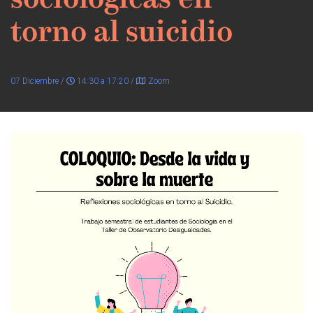
sociológicas en
torno al suicidio
07 Diciembre /
14:30 a 17:20 /
Zoom