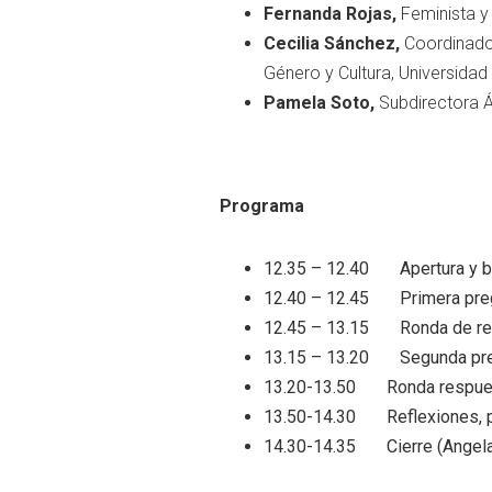
Fernanda Rojas,
Feminista y
Cecilia Sánchez,
Coordinador
Género y Cultura, Universidad 
Pamela Soto,
Subdirectora Á
Programa
12.35 – 12.40 Apertura y bi
12.40 – 12.45 Primera pregu
12.45 – 13.15 Ronda de res
13.15 – 13.20 Segunda pregu
13.20-13.50 Ronda respues
13.50-14.30 Reflexiones, pr
14.30-14.35 Cierre (Angela