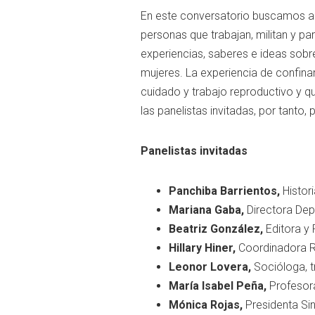
En este conversatorio buscamos abr
personas que trabajan, militan y pa
experiencias, saberes e ideas so
mujeres. La experiencia de confina
cuidado y trabajo reproductivo y q
las panelistas invitadas, por tanto
Panelistas invitadas
Panchiba Barrientos,
Histor
Mariana Gaba,
Directora Dep
Beatriz González,
Editora y
Hillary Hiner,
Coordinadora Re
Leonor Lovera,
Socióloga, t
María Isabel Peña,
Profesora 
Mónica Rojas,
Presidenta Sin