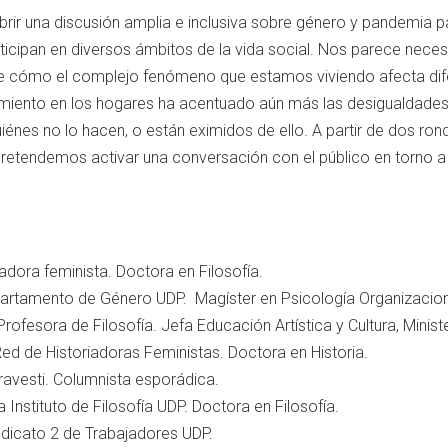
ir una discusión amplia e inclusiva sobre género y pandemia pa
rticipan en diversos ámbitos de la vida social. Nos parece neces
bre cómo el complejo fenómeno que estamos viviendo afecta d
miento en los hogares ha acentuado aún más las desigualdades 
uiénes no lo hacen, o están eximidos de ello. A partir de dos r
, pretendemos activar una conversación con el público en torno a 
iadora feminista. Doctora en Filosofía.
artamento de Género UDP. Magíster en Psicología Organizacion
Profesora de Filosofía. Jefa Educación Artística y Cultura, Minist
d de Historiadoras Feministas. Doctora en Historia.
ravesti. Columnista esporádica.
Instituto de Filosofía UDP. Doctora en Filosofía.
dicato 2 de Trabajadores UDP.