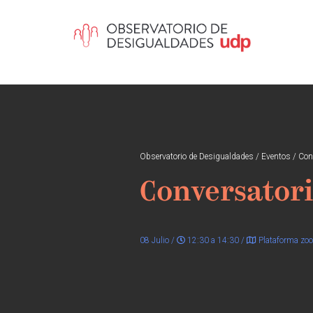
Observatorio de Desigualdades
/
Eventos
/
Con
Conversator
08 Julio /
12:30 a 14:30 /
Plataforma zo