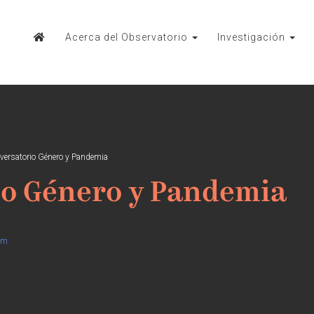
Acerca del Observatorio
Investigación
versatorio Género y Pandemia
io Género y Pandemia
om