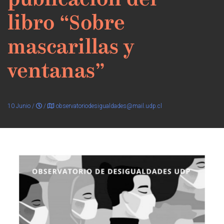
publicación del
libro “Sobre
mascarillas y
ventanas”
10 Junio /
/
observatoriodesigualdades@mail.udp.cl