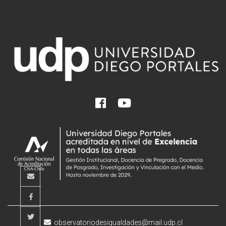
observatoriodesigualdades@mail.udp.cl