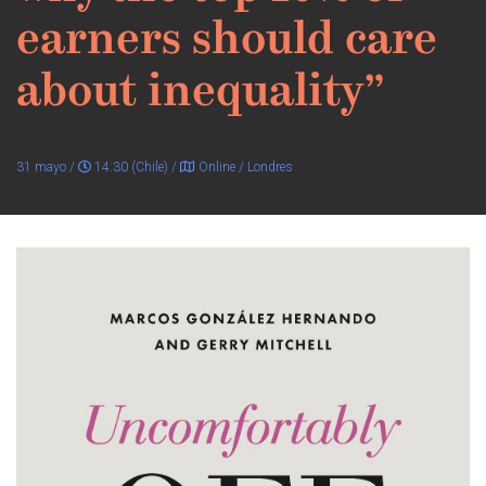
earners should care
about inequality”
31 mayo /
14:30 (Chile) /
Online / Londres