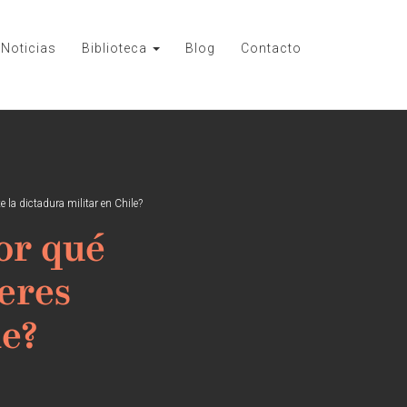
Noticias
Biblioteca
Blog
Contacto
la dictadura militar en Chile?
or qué
jeres
le?