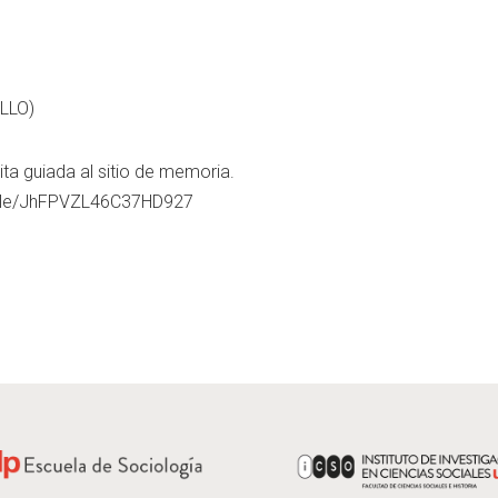
ILLO)
ita guiada al sitio de memoria.
s.gle/JhFPVZL46C37HD927