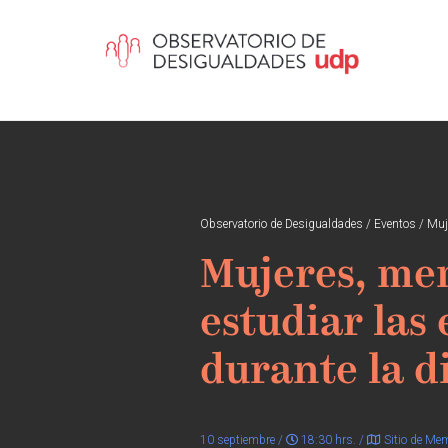
Observatorio de Desigualdades
/
Eventos
/
Muje
Mujeres, mem
estudiar las
durante la d
10 septiembre /
18:30 hrs. /
Sitio de Mem