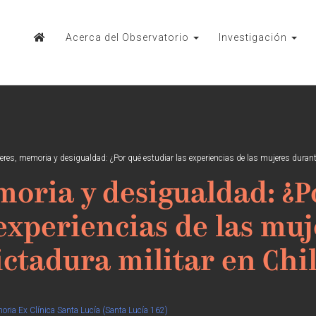
Acerca del Observatorio
Investigación
res, memoria y desigualdad: ¿Por qué estudiar las experiencias de las mujeres durante 
oria y desigualdad: ¿P
 experiencias de las mu
ictadura militar en Chi
oria Ex Clínica Santa Lucía (Santa Lucía 162)