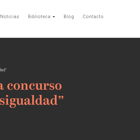
Noticias
Biblioteca
Blog
Contacto
dad”
a concurso
sigualdad”