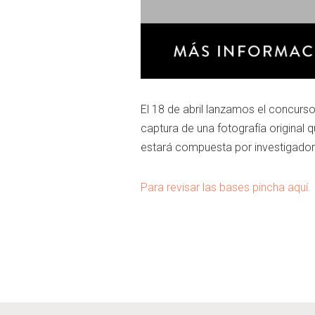
El 18 de abril lanzamos el concurso
captura de una fotografía original q
estará compuesta por investigador
Para revisar las bases pincha aquí.