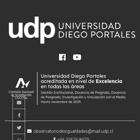
observatoriodesigualdades@mail.udp.cl
+56 22676 8479