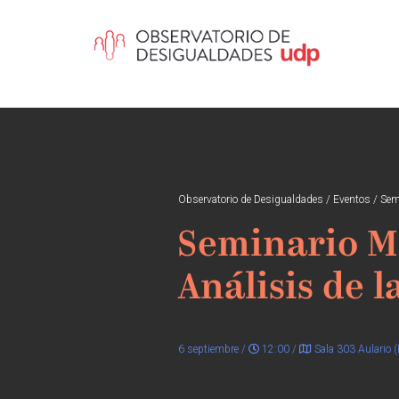
Observatorio de Desigualdades
/
Eventos
/
Sem
Seminario Me
Análisis de 
6 septiembre /
12:00 /
Sala 303 Aulario (