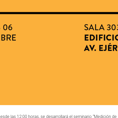
sde las 12:00 horas, se desarrollará el seminario “Medición de 