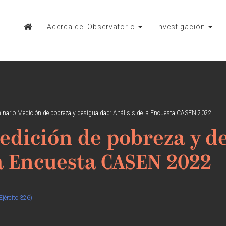
Acerca del Observatorio
Investigación
inario Medición de pobreza y desigualdad: Análisis de la Encuesta CASEN 2022
dición de pobreza y de
la Encuesta CASEN 2022
Ejército 326)