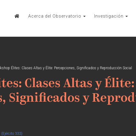
Acerca del Observatorio
Investigación
shop Élites: Clases Altas y Élite: Percepciones, Significados y Reproducción Social
es: Clases Altas y Élite:
, Significados y Repro
(Ejército 333)