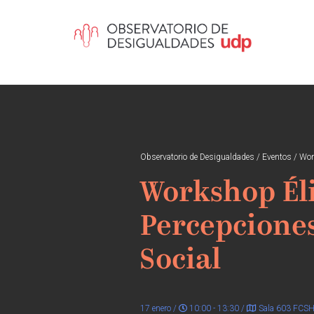
Observatorio de Desigualdades
/
Eventos
/
Work
Workshop Élit
Percepciones
Social
17 enero /
10:00 - 13:30 /
Sala 603 FCSH 