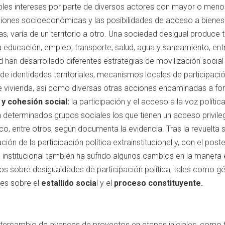
ples intereses por parte de diversos actores con mayor o meno
iones socioeconómicas y las posibilidades de acceso a bienes y
as, varía de un territorio a otro. Una sociedad desigual produce 
 educación, empleo, transporte, salud, agua y saneamiento, ent
han desarrollado diferentes estrategias de movilización social
e identidades territoriales, mecanismos locales de participación
de vivienda, así como diversas otras acciones encaminadas a fort
 y cohesión social:
la participación y el acceso a la voz políti
 determinados grupos sociales los que tienen un acceso privilegi
ico, entre otros, según documenta la evidencia. Tras la revuelta 
ón de la participación política extrainstitucional y, con el pos
ca institucional también ha sufrido algunos cambios en la manera e
udios sobre desigualdades de participación política, tales como 
es sobre el
estallido socia
l y el
proceso constituyente.
ntercambio de avances de proyectos en etapas iniciales, como 