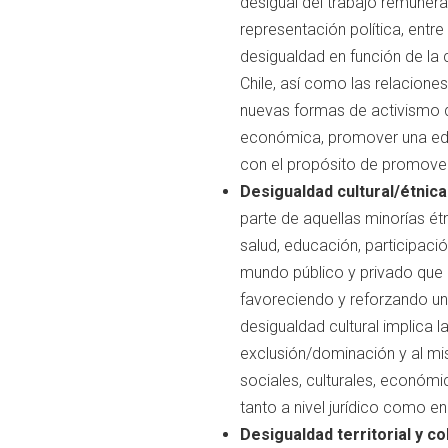
desigual del trabajo remunera
representación política, entr
desigualdad en función de la 
Chile, así como las relacione
nuevas formas de activismo de
económica, promover una educ
con el propósito de promover
Desigualdad cultural/étnica
parte de aquellas minorías ét
salud, educación, participació
mundo público y privado que e
favoreciendo y reforzando una 
desigualdad cultural implica 
exclusión/dominación y al mis
sociales, culturales, económ
tanto a nivel jurídico como en
Desigualdad territorial y c