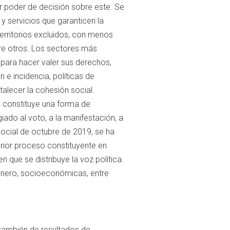
r poder de decisión sobre este. Se
 servicios que garanticen la
territorios excluidos, con menos
re otros. Los sectores más
 para hacer valer sus derechos,
 e incidencia, políticas de
alecer la cohesión social.
ca constituye una forma de
ado al voto, a la manifestación, a
social de octubre de 2019, se ha
terior proceso constituyente en
n que se distribuye la voz política.
género, socioeconómicas, entre
también de resultados de