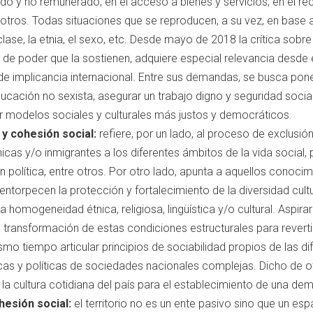
do y no remunerado, en el acceso a bienes y servicios, en el re
e otros. Todas situaciones que se reproducen, a su vez, en base 
clase, la etnia, el sexo, etc. Desde mayo de 2018 la crítica sob
s de poder que la sostienen, adquiere especial relevancia desde 
 implicancia internacional. Entre sus demandas, se busca poner fi
ación no sexista, asegurar un trabajo digno y seguridad social
 modelos sociales y culturales más justos y democráticos.
 y cohesión social:
refiere, por un lado, al proceso de exclusió
nicas y/o inmigrantes a los diferentes ámbitos de la vida social
n política, entre otros. Por otro lado, apunta a aquellos conocim
ntorpecen la protección y fortalecimiento de la diversidad cult
homogeneidad étnica, religiosa, lingüística y/o cultural. Aspirar 
la transformación de estas condiciones estructurales para revert
mo tiempo articular principios de sociabilidad propios de las dif
icas y políticas de sociedades nacionales complejas. Dicho de 
 la cultura cotidiana del país para el establecimiento de una dem
ohesión social:
el territorio no es un ente pasivo sino que un e