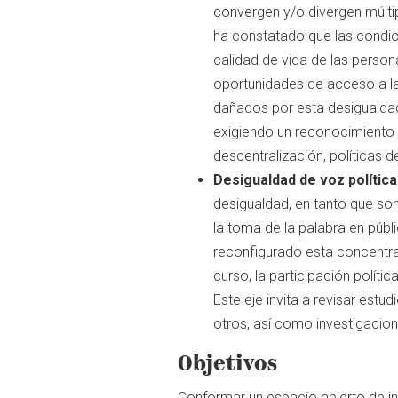
convergen y/o divergen múlti
ha constatado que las condic
calidad de vida de las person
oportunidades de acceso a la
dañados por esta desigualdad 
exigiendo un reconocimiento d
descentralización, políticas 
Desigualdad de voz política
desigualdad, en tanto que son
la toma de la palabra en públ
reconfigurado esta concentraci
curso, la participación políti
Este eje invita a revisar est
otros, así como investigacion
Objetivos
Conformar un espacio abierto de i