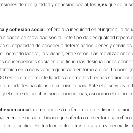
nsiones de desigualdad y cohesión social, los
ejes
que se busca
a y cohesión social
: refiere a la inequidad en el ingreso, la riq
unidades de movilidad social. Este tipo de desigualdad repercu
y en su capacidad de acceder a determinados bienes y servicios
l mercado laboral, la vivienda, entre otros. Las movilizaciones 
s consecuencias sociales que tienen las desigualdades económ
o también en la convivencia generada en torno a ellos. La consig
18O están directamente ligadas a cómo las brechas socioeconó
do realidades paralelas en un mismo país. Ante ello, se vuelven 
ón y el cierre de brechas socioeconómicas, así como el rol pote
hesión social:
corresponde a un fenómeno de discriminación e
/género de carácter binario que afecta a un sector específico 
o en la pública. Se traduce, entre otras cosas, en violencia físic