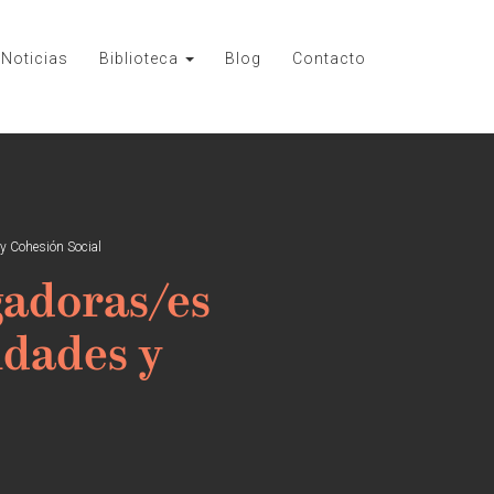
Noticias
Biblioteca
Blog
Contacto
y Cohesión Social
gadoras/es
ldades y