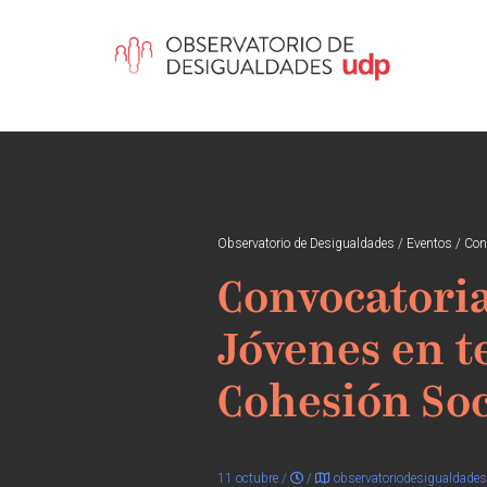
Observatorio de Desigualdades
/
Eventos
/
Con
Convocatoria
Jóvenes en t
Cohesión Soc
11 octubre /
/
observatoriodesigualdade