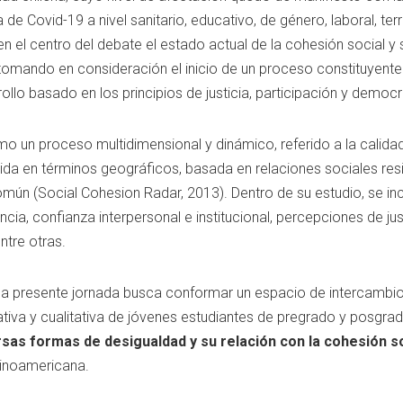
e Covid-19 a nivel sanitario, educativo, de género, laboral, terr
 en el centro del debate el estado actual de la cohesión social 
tomando en consideración el inicio de un proceso constituyente 
lo basado en los principios de justicia, participación y democr
 un proceso multidimensional y dinámico, referido a la calidad
a en términos geográficos, basada en relaciones sociales resil
omún (Social Cohesion Radar, 2013). Dentro de su estudio, se in
ncia, confianza interpersonal e institucional, percepciones de jus
ntre otras.
la presente jornada busca conformar un espacio de intercambio 
ativa y cualitativa de jóvenes estudiantes de pregrado y posgrad
rsas formas de desigualdad y su relación con la cohesión s
tinoamericana.