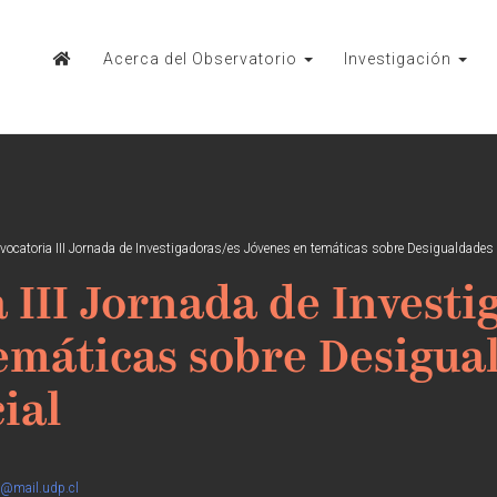
Acerca del Observatorio
Investigación
vocatoria III Jornada de Investigadoras/es Jóvenes en temáticas sobre Desigualdades 
 III Jornada de Investi
emáticas sobre Desigua
ial
s@mail.udp.cl