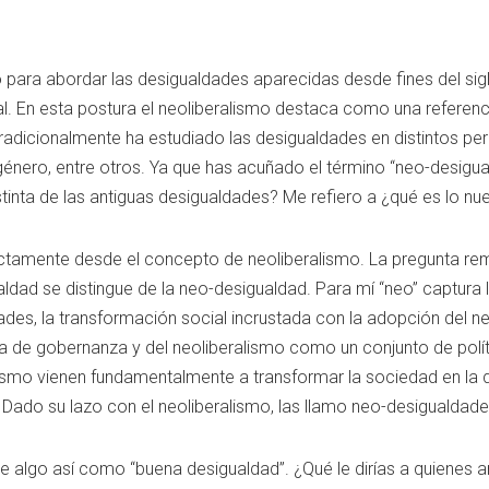
para abordar las desigualdades aparecidas desde fines del sig
ial. En esta postura el neoliberalismo destaca como una referenc
radicionalmente ha estudiado las desigualdades en distintos per
 género, entre otros. Ya que has acuñado el término “neo-desigu
stinta de las antiguas desigualdades? Me refiero a ¿qué es lo n
ctamente desde el concepto de neoliberalismo. La pregunta remi
ldad se distingue de la neo-desigualdad. Para mí “neo” captura 
ades, la transformación social incrustada con la adopción del n
 de gobernanza y del neoliberalismo como un conjunto de polít
ismo vienen fundamentalmente a transformar la sociedad en la 
 Dado su lazo con el neoliberalismo, las llamo neo-desigualdade
e algo así como “buena desigualdad”. ¿Qué le dirías a quienes 