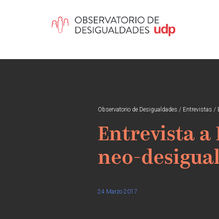
Observatorio de Desigualdades
/
Entrevistas
/
Entrevista a
neo-desigua
24 Marzo 2017