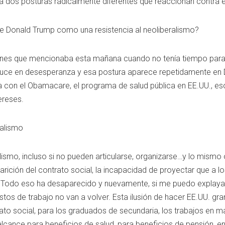
a dos posturas radicalmente diferentes que reaccionan contra el
de Donald Trump como una resistencia al neoliberalismo?
iones que mencionaba esta mañana cuando no tenía tiempo para
duce en desesperanza y esa postura aparece repetidamente en
 con el Obamacare, el programa de salud pública en EE.UU., es
ereses.
ralismo
lismo, incluso si no pueden articularse, organizarse…y lo mismo o
rición del contrato social, la incapacidad de proyectar que a lo
Todo eso ha desaparecido y nuevamente, si me puedo explayar a
tos de trabajo no van a volver. Esta ilusión de hacer EE.UU. gr
rato social, para los graduados de secundaria, los trabajos en m
alcance para beneficios de salud, para beneficios de pensión, 