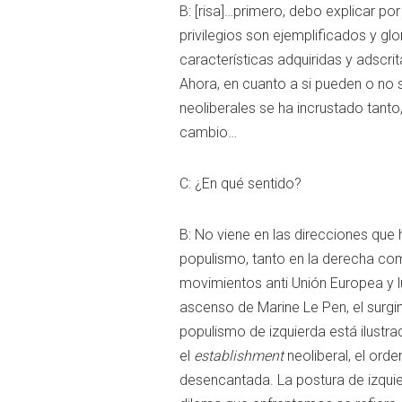
B: [risa]…primero, debo explicar por
privilegios son ejemplificados y gl
características adquiridas y adscri
Ahora, en cuanto a si pueden o no s
neoliberales se ha incrustado tant
cambio…
C: ¿En qué sentido?
B: No viene en las direcciones que 
populismo, tanto en la derecha como
movimientos anti Unión Europea y lu
ascenso de Marine Le Pen, el surgimi
populismo de izquierda está ilustra
el
establishment
neoliberal, el ord
desencantada. La postura de izquier