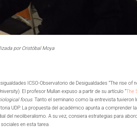
alizada por Cristóbal Moya
sigualdades ICSO-Observatorio de Desigualdades “The rise of ne
iversity). El profesor Mullan expuso a partir de su artículo “
The S
iological focus
. Tanto el seminario como la entrevista tuvieron 
istoria UDP. La propuesta del académico apunta a comprender l
dial del neoliberalismo. A su vez, consiera estrategias para abo
s sociales en esta tarea.