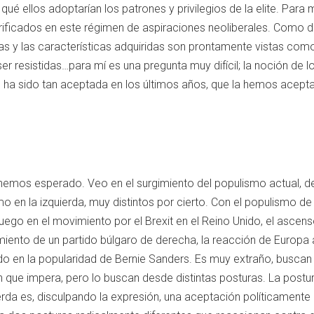
 qué ellos adoptarían los patrones y privilegios de la elite. Para
orificados en este régimen de aspiraciones neoliberales. Como d
tas y las características adquiridas son prontamente vistas com
er resistidas…para mí es una pregunta muy difícil; la noción de l
o, ha sido tan aceptada en los últimos años, que la hemos acept
hemos esperado. Veo en el surgimiento del populismo actual, de l
 en la izquierda, muy distintos por cierto. Con el populismo de
ego en el movimiento por el Brexit en el Reino Unido, el ascens
ento de un partido búlgaro de derecha, la reacción de Europa a l
do en la popularidad de Bernie Sanders. Es muy extraño, buscan r
en que impera, pero lo buscan desde distintas posturas. La post
da es, disculpando la expresión, una aceptación políticamente c