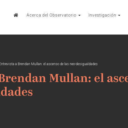
Acerca del Observatorio
Investigación
Entrevista a Brendan Mullan: el ascenso de las neo-desigualdades
 Brendan Mullan: el asc
ldades