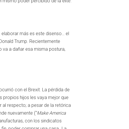
 mismo poder percibido de la elite.
 elaborar más es este disenso… el
 Donald Trump. Recientemente
o va a dañar esa misma postura,
currió con el Brexit. La pérdida de
s propios hijos les vaya mejor que
l respecto; a pesar de la retórica
ande nuevamente (“
Make America
anufacturas, con los sindicatos
en fin, poder comprar una casa…La