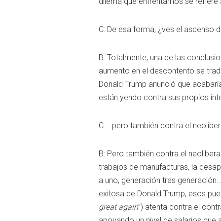
dilema que enfrentamos se refiere 
C: De esa forma, ¿ves el ascenso 
B: Totalmente, una de las conclus
aumento en el descontento se tra
Donald Trump anunció que acabaría
están yendo contra sus propios int
C: …pero también contra el neolibe
B: Pero también contra el neolibera
trabajos de manufacturas, la desapa
a uno, generación tras generación…
exitosa de Donald Trump, esos pues
great again
”) atenta contra el cont
apoyando un nivel de salarios que 