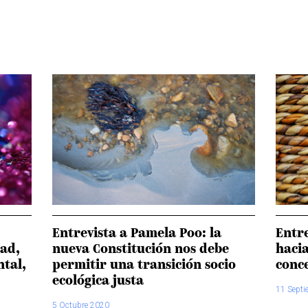
Entrevista a Pamela Poo: la
Entre
ad,
nueva Constitución nos debe
haci
ntal,
permitir una transición socio
conc
ecológica justa
11 Sept
5 Octubre 2020