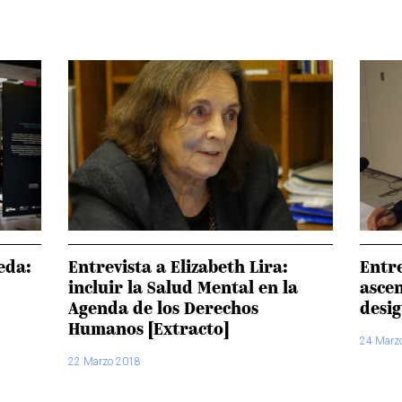
eda:
Entrevista a Elizabeth Lira:
Entre
incluir la Salud Mental en la
ascen
Agenda de los Derechos
desi
Humanos [Extracto]
24 Marz
22 Marzo 2018