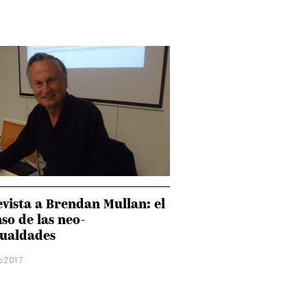
vista a Brendan Mullan: el
so de las neo-
gualdades
o 2017