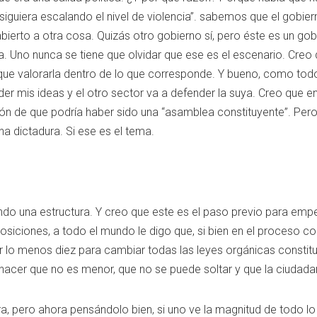
e siguiera escalando el nivel de violencia”. sabemos que el gobier
abierto a otra cosa. Quizás otro gobierno sí, pero éste es un g
ra. Uno nunca se tiene que olvidar que ese es el escenario. Creo 
que valorarla dentro de lo que corresponde. Y bueno, como todo
r mis ideas y el otro sector va a defender la suya. Creo que en
sión de que podría haber sido una “asamblea constituyente”. Pe
 dictadura. Si ese es el tema.
o una estructura. Y creo que este es el paso previo para empez
siciones, a todo el mundo le digo que, si bien en el proceso c
r lo menos diez para cambiar todas las leyes orgánicas constitu
 hacer que no es menor, que no se puede soltar y que la ciudadan
a, pero ahora pensándolo bien, si uno ve la magnitud de todo lo