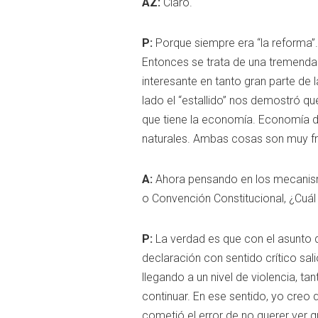
AZ:
Claro.
P:
Porque siempre era “la reforma
Entonces se trata de una tremenda o
interesante en tanto gran parte de
lado el “estallido” nos demostró que
que tiene la economía. Economía d
naturales. Ambas cosas son muy fr
A:
Ahora pensando en los mecanism
o Convención Constitucional, ¿Cuá
P:
La verdad es que con el asunto d
declaración con sentido crítico s
llegando a un nivel de violencia, t
continuar. En ese sentido, yo creo q
cometió el error de no querer ver q