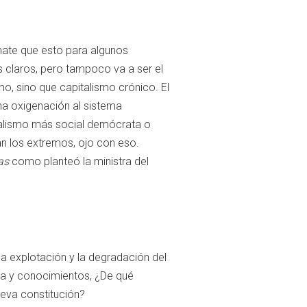
nate que esto para algunos
s claros, pero tampoco va a ser el
o, sino que capitalismo crónico. El
a oxigenación al sistema
talismo más social demócrata o
an los extremos, ojo con eso.
as
como planteó la ministra del
la explotación y la degradación del
cia y conocimientos, ¿De qué
eva constitución?