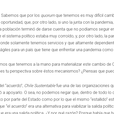
”. Sabemos que por los
quorum
que tenemos es muy difícil cambi
portunidad, que, por otro lado, si uno la junta con la pandemia,
 la población terminó de darse cuenta que no podíamos seguir 
 el sistema político estaba muy corroído, y, por otro lado, la pa
onde solamente tenemos servicios y que altamente dependiente
ágiles para un país que tiene que enfrentar una pandemia como 
os que tenemos a la mano para materializar este cambio de Co
l es tu perspectiva sobre éstos mecanismos? ¿Piensas que puede
el “acuerdo”,
Chile Sustentable
fue una de las organizaciones qu
alió a apoyarlo. O sea, no podemos negar que, dentro de todo l
anto por parte del Estado como por lo que el mismo “estallido” e
ue “el acuerdo” era una alternativa para viabilizar la salida polí
ue era una salida política. ¿Y por qué razón? Porque había que h