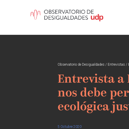
Observatorio de Desigualdades
/
Entrevistas
/
Entrevista a
nos debe per
ecológica jus
5 Octubre 2020