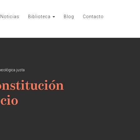
Noticias
Biblioteca
Blog
Contacto
ecológica justa
onstitución
cio