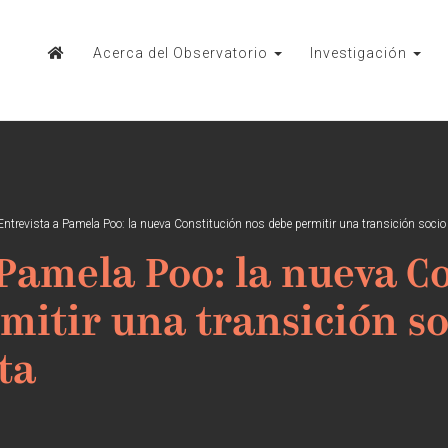
Acerca del Observatorio
Investigación
Entrevista a Pamela Poo: la nueva Constitución nos debe permitir una transición socio 
 Pamela Poo: la nueva C
mitir una transición so
ta