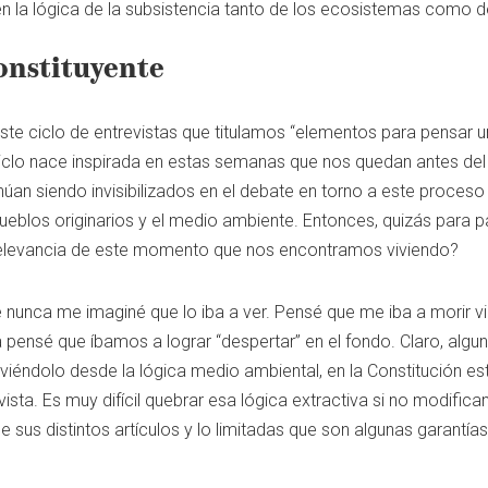
n la lógica de la subsistencia tanto de los ecosistemas como d
onstituyente
te ciclo de entrevistas que titulamos “elementos para pensar u
clo nace inspirada en estas semanas que nos quedan antes del pl
úan siendo invisibilizados en el debate en torno a este proces
ueblos originarios y el medio ambiente. Entonces, quizás para pa
a relevancia de este momento que nos encontramos viviendo?
 nunca me imaginé que lo iba a ver. Pensé que me iba a morir v
pensé que íbamos a lograr “despertar” en el fondo. Claro, alguno
, viéndolo desde la lógica medio ambiental, en la Constitución es
sta. Es muy difícil quebrar esa lógica extractiva si no modifica
 sus distintos artículos y lo limitadas que son algunas garantías