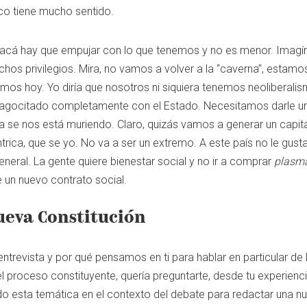
o tiene mucho sentido.
e acá hay que empujar con lo que tenemos y no es menor. Imagí
hos privilegios. Mira, no vamos a volver a la “caverna”, estamo
os hoy. Yo diría que nosotros ni siquiera tenemos neoliberalism
fagocitado completamente con el Estado. Necesitamos darle un
 se nos está muriendo. Claro, quizás vamos a generar un capi
rica, que se yo. No va a ser un extremo. A este país no le gust
eral. La gente quiere bienestar social y no ir a comprar
plasm
e un nuevo contrato social.
ueva Constitución
ntrevista y por qué pensamos en ti para hablar en particular de 
l proceso constituyente, quería preguntarte, desde tu experien
o esta temática en el contexto del debate para redactar una nu